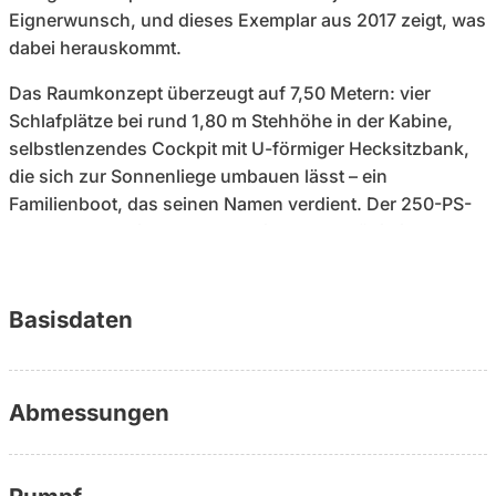
Eignerwunsch, und dieses Exemplar aus 2017 zeigt, was
dabei herauskommt.
Das Raumkonzept überzeugt auf 7,50 Metern: vier
Schlafplätze bei rund 1,80 m Stehhöhe in der Kabine,
selbstlenzendes Cockpit mit U-förmiger Hecksitzbank,
die sich zur Sonnenliege umbauen lässt – ein
Familienboot, das seinen Namen verdient. Der 250-PS-
Hondamotor bringt das Boot sicher und zügig in
Gleitfahrt. Mit einer Breite von 2,50 m darf dieses Boot in
ganz Europa ohne Sondergenehmigung auf die Straße:
Das Boot fährt dorthin, wo Sie Wasser finden. (Trailer
Basisdaten
nicht dabei)
Der Zustand ist erfreulich klar: Baujahr 2017, wenige
Abmessungen
Betriebsstunden, gepflegte Ausführung.
Navigationsausstattung mit GPS, Echolot und
Tiefenmesser, ebenso Landanschluss 220V und