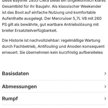
diese Bayliner 2855 Ciera bietet ein ungewöhnlich klares
Gesamtbild für ihr Baujahr. Als klassischer Weekender
ist das Boot auf einfache Nutzung und komfortable
Aufenthalte ausgelegt. Der Mercruiser 5,7L V8 mit 260
PS gilt als bewährte, gut wartbare Antriebslösung mit
breiter Ersatzteilverfügbarkeit.
Die Historie ist nachvollziehbar: regelmäßige Wartung
durch Fachbetrieb, Antifouling und Anoden konsequent
erneuert. Sie übernehmen kein kurzfristig aufbereitetes
Boot, sondern eines, das über Jahre gepflegt wurde.
Das Bugstrahlruder erleichtert das Manövrieren im
Basisdaten
Hafen deutlich. Klimaanlage und Heizung erweitern den
Nutzungszeitraum über die reine Sommersaison hinaus.
Abmessungen
Unter Deck bietet die Aufteilung zwei Kabinenbereiche
mit bis zu vier Kojen, ergänzt durch WC, Dusche,
Rumpf
Kühlschrank und Kochgelegenheit – geeignet für
Wochenend- und Mehrtagestörns.