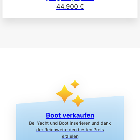
44.900 €
Boot verkaufen
Bei Yacht und Boot inserieren
und dank
der Reichweite den
besten Preis
erzielen