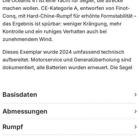
Die Oceanis 41 ist eine Yacht für Segler, die Strecke
machen wollen. CE-Kategorie A, entworfen von Finot-
Conq, mit Hard-Chine-Rumpf für erhöhte Formstabilität –
das Ergebnis ist spürbar: weniger Krängung, mehr
Kontrolle und ein ruhiges Verhalten auch bei
zunehmendem Wind.
Dieses Exemplar wurde 2024 umfassend technisch
aufbereitet. Motorservice und Generalüberholung sind
dokumentiert, alle Batterien wurden erneuert. Die Segel
sind in neuwertigem Zustand: Elvstrom Hydranet Radial
– langlebig, formstabil und auf Performance ausgelegt.
Dass die Yacht nie im Wasser überwintert wurde, zeigt
Basisdaten
sich im Zustand von Rumpf und Systemen.
Abmessungen
Der Yanmar 3JH5E mit rund 1.600 Stunden läuft
zuverlässig und ist gepflegt. Navigation und Handling
Rumpf
sind vollständig: SIMRAD AP24 Gyro-Autopilot, NSS12
Kartenplotter und Bugstrahlruder sorgen für Kontrolle –