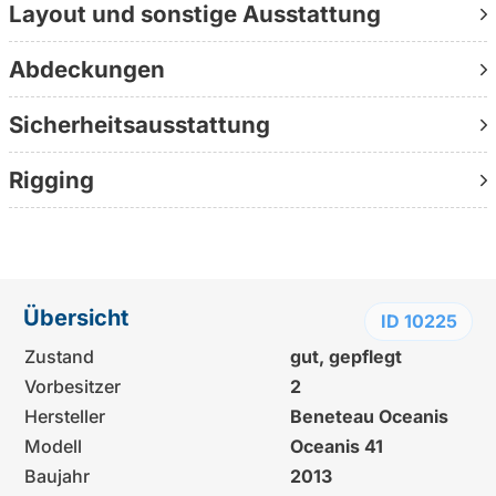
12,43 m × 4,2 m × 2,1 m Tiefgang | Baujahr 2013 |
Layout und sonstige Ausstattung
Yanmar 40 PS Saildrive | Zustand: gut, gepflegt | 2
Vorbesitzer | Standort: Pula, Kroatien | Liegeplatz
Abdeckungen
Kontaktieren Sie uns direkt unter +49 30 1236 9595
Sicherheitsausstattung
(persönlich erreichbar, ohne Warteschleife, direkt beim
Berater)
Rigging
Weitere Informationen:
www.yachtundboot.de/a/10225/
Übersicht
ID 10225
Zustand
gut, gepflegt
Vorbesitzer
2
Hersteller
Beneteau Oceanis
Modell
Oceanis 41
Baujahr
2013