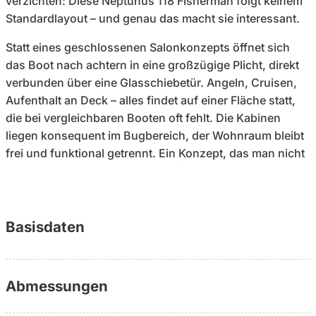
verzichten: Diese Neptunus 118 Fisherman folgt keinem
Standardlayout – und genau das macht sie interessant.
Statt eines geschlossenen Salonkonzepts öffnet sich
das Boot nach achtern in eine großzügige Plicht, direkt
verbunden über eine Glasschiebetür. Angeln, Cruisen,
Aufenthalt an Deck – alles findet auf einer Fläche statt,
die bei vergleichbaren Booten oft fehlt. Die Kabinen
liegen konsequent im Bugbereich, der Wohnraum bleibt
frei und funktional getrennt. Ein Konzept, das man nicht
nachrüstet, sondern nur so kaufen kann.
Die Substanz dahinter ist typisch Neptunus: gebaut für
Dauerbetrieb. Zwei Volvo Penta TAMD60 mit je 230 PS,
Basisdaten
gewartet 2025, dazu eine wassergeschmierte
Wellenanlage – robust, wartungsarm, ausgelegt auf
lange Nutzung.
Abmessungen
Entscheidend sind die aktuellen Investitionen: