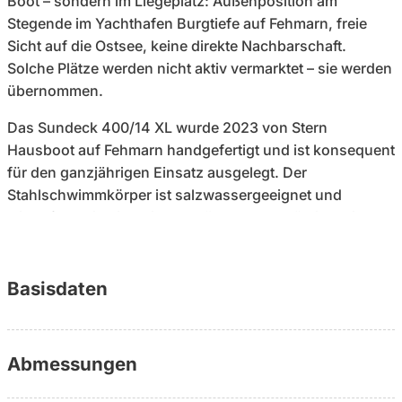
Boot – sondern im Liegeplatz: Außenposition am
Stegende im Yachthafen Burgtiefe auf Fehmarn, freie
Sicht auf die Ostsee, keine direkte Nachbarschaft.
Solche Plätze werden nicht aktiv vermarktet – sie werden
übernommen.
Das Sundeck 400/14 XL wurde 2023 von Stern
Hausboot auf Fehmarn handgefertigt und ist konsequent
für den ganzjährigen Einsatz ausgelegt. Der
Stahlschwimmkörper ist salzwassergeeignet und
winterfest, die biologische Kläranlage ermöglicht einen
Betrieb unabhängig von externer Infrastruktur. Ein
Hausboot, das nicht saisonal gedacht ist, sondern
dauerhaft nutzbar.
Basisdaten
Im Alltag zeigt sich die eigentliche Stärke im Grundriss:
zwei getrennte Schlafkabinen, jeweils mit eigenem Bad
Abmessungen
(En Suite). Kein geteiltes Bad, keine Einschränkungen
bei Privatsphäre – ein Setup, das insbesondere für