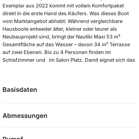
Exemplar aus 2022 kommt mit vollem Komfortpaket
direkt in die erste Hand des Käufers. Was dieses Boot
vom Marktangebot abhebt: Während vergleichbare
Hausboote entweder älter, kleiner oder teurer als
Neubauprojekt sind, bringt der Nautiki Maxi 53 m²
Gesamt­fläche auf das Wasser – davon 34 m² Terrasse
auf zwei Ebenen. Bis zu 4 Personen finden im
Schlafzimmer und im Salon Platz. Damit eignet sich das
Boot für Familien, Gruppen – oder als Renditeobjekt mit
bewährtem Charterkonzept, das der Hersteller selbst
betreibt. Technisch ist das Boot vollständig ausgestattet:
Basisdaten
Yamaha 50 PS Außenborder, Bug- und Heckstrahlruder
für entspanntes Manövrieren, Solaranlage,
Landanschluss 220V, Fäkalientank, Heizung und – das
emotionale Alleinstellungsmerkmal im Segment – ein
Abmessungen
Kamin an Bord. Damit ist das Boot nicht nur im Sommer
nutzbar, sondern das ganze Jahr.