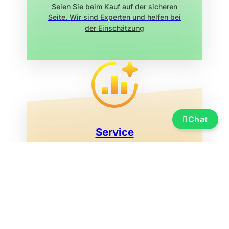
Seien Sie beim Kauf auf der sicheren
Seite. Wir sind Experten und helfen bei
der Einschätzung
Chat
Service
Versicherung, Finanzierung, Transport
und Überführung, Bootsummeldung,
Ausstellungsmarina