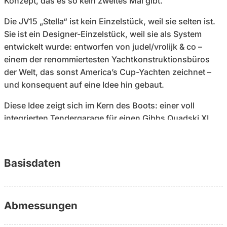
Konzept, das es so kein zweites Mal gibt.
Die JV15 „Stella“ ist kein Einzelstück, weil sie selten ist.
Sie ist ein Designer-Einzelstück, weil sie als System
entwickelt wurde: entworfen von judel/vrolijk & co –
einem der renommiertesten Yachtkonstruktionsbüros
der Welt, das sonst America’s Cup-Yachten zeichnet –
und konsequent auf eine Idee hin gebaut.
Diese Idee zeigt sich im Kern des Boots: einer voll
integrierten Tendergarage für einen Gibbs Quadski XL.
Kein Beiboot, das mitgeführt wird – sondern ein
amphibisches Fahrzeug, das Wasser und Land
verbindet, per Knopfdruck die Räder in fünf Sekunden
Basisdaten
einzieht und mit einem 140 PS BMW-Motor bis zu 72
km/h erreicht. Die Yacht ist nicht nur Transportmittel,
sondern Basis für ein erweitertes Nutzungskonzept, das
Abmessungen
über klassisches Cruisen hinausgeht.