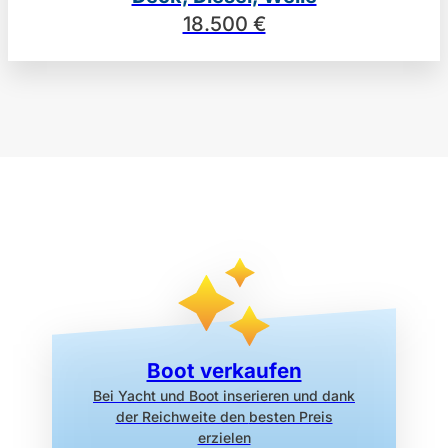
18.500 €
Boot verkaufen
Bei Yacht und Boot inserieren
und dank
der Reichweite den
besten Preis
erzielen