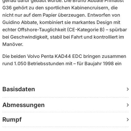
genau dafür gebaut wurde. Die Bruno Abbate Primatist
G36 gehört zu den sportlichen Kabinencruisern, die
nicht nur auf dem Papier überzeugen. Entworfen von
Guidino Abbate, kombiniert sie markantes Design mit
echter Offshore-Tauglichkeit (CE-Kategorie B) – spürbar
bei Geschwindigkeit, stabil bei Fahrt und kontrolliert im
Manöver.
Die beiden Volvo Penta KAD44 EDC bringen zusammen
rund 1.050 Betriebsstunden mit – für Baujahr 1998 ein
stimmiges Verhältnis, das auf regelmäßige, aber nicht
übermäßige Nutzung hinweist.
Basisdaten
Der Antrieb über Z-Antriebe mit Edelstahl-DuoProp-
Propellern sorgt für saubere Beschleunigung, stabile
Abmessungen
Lage im Wasser und präzise Steuerbarkeit. Hydraulische
Steuerung und 650-Liter-Dieseltank runden das Setup
Rumpf
für längere Strecken ab.