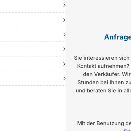
9595
kt beim Berater)
Anfrage
Sie interessieren sic
Kontakt aufnehmen? S
den Verkäufer. Wi
Stunden bei Ihnen zu
und beraten Sie in al
Mit der Benutzung d