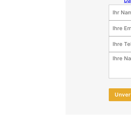
Da
Unver