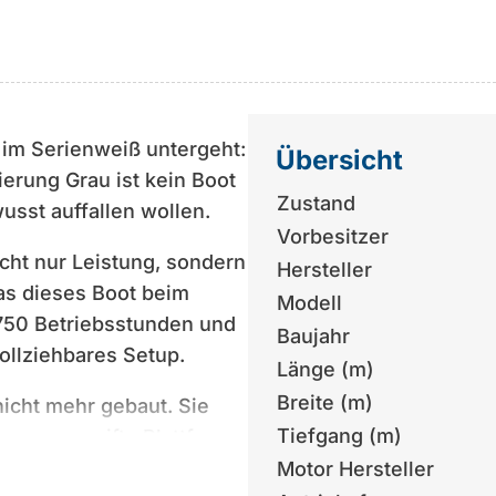
t im Serienweiß untergeht:
Übersicht
erung Grau ist kein Boot
Zustand
wusst auffallen wollen.
Vorbesitzer
cht nur Leistung, sondern
Hersteller
as dieses Boot beim
Modell
750 Betriebsstunden und
Baujahr
ollziehbares Setup.
Länge (m)
Breite (m)
icht mehr gebaut. Sie
Tiefgang (m)
ne ausgereifte Plattform
nem Boot, das genau dafür
Motor Hersteller