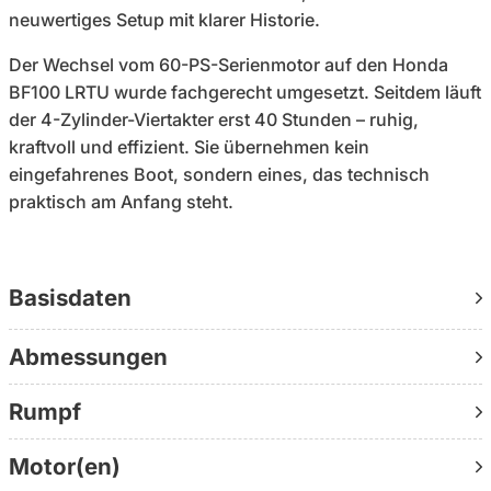
neuwertiges Setup mit klarer Historie.
Der Wechsel vom 60-PS-Serienmotor auf den Honda
BF100 LRTU wurde fachgerecht umgesetzt. Seitdem läuft
der 4-Zylinder-Viertakter erst 40 Stunden – ruhig,
kraftvoll und effizient. Sie übernehmen kein
eingefahrenes Boot, sondern eines, das technisch
praktisch am Anfang steht.
Der mitgelieferte Wick-Trailer (1,5 t, grüne Kennzeichen)
macht Sie unabhängig vom Liegeplatz: spontane
Basisdaten
Revierwechsel, einfache Lagerung, maximale Flexibilität.
Binnengewässer heute, Küste morgen – ohne
Abmessungen
organisatorischen Aufwand.
Für diese Größe überdurchschnittlich ausgestattet:
Rumpf
vollständige Simrad-Navigation mit Radar, GPS,
Kartenplotter und Echolot, hydraulische Steuerung,
Motor(en)
AquaDeck in Teakoptik und zwei seitliche