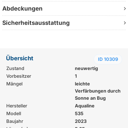
Weitere Informationen:
www.yachtundboot.de/a/10309
Abdeckungen
Sicherheitsausstattung
Übersicht
ID 10309
Zustand
neuwertig
Vorbesitzer
1
Mängel
leichte
Verfärbungen durch
Sonne an Bug
Hersteller
Aqualine
Modell
535
Baujahr
2023