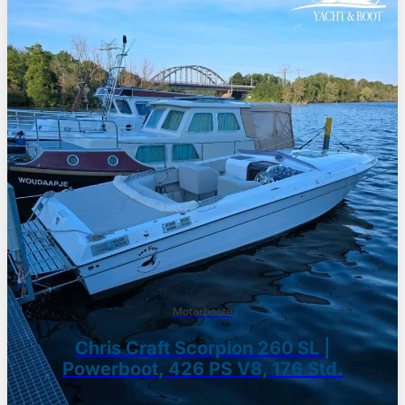
Motorboote
Chris Craft Scorpion 260 SL |
Powerboot, 426 PS V8, 176 Std.