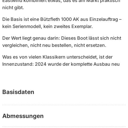
Eastwind kombiniert etwas, das es am Markt praktisch
nicht gibt.
Die Basis ist eine Bützfleth 1000 AK aus Einzelauftrag –
kein Serienmodell, kein zweites Exemplar.
Der Wert liegt genau darin: Dieses Boot lässt sich nicht
vergleichen, nicht neu bestellen, nicht ersetzen.
Was es von vielen Klassikern unterscheidet, ist der
Innenzustand: 2024 wurde der komplette Ausbau neu
aufgebaut – Möbel, Elektrik, Polster, WC, sämtliche
Planen. Das Ergebnis ist kein „gepflegter Klassiker“,
sondern ein Boot mit klassischer Substanz und
Basisdaten
modernem Wohnstandard. Drei Kabinen, 1,95 m
Stehhöhe, Dieselheizung und elektrisches WC schaffen
echten Lebensraum an Bord.
Abmessungen
Auch technisch bleibt das Konzept klar: Cummins V8-
Diesel mit 205 PS, zuletzt gewartet Anfang 2026. 3.500