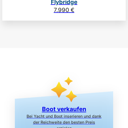
Flybridge
7.990 €
Boot verkaufen
Bei Yacht und Boot inserieren
und dank
der Reichweite den
besten Preis