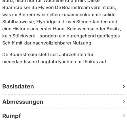
Bord, nicht nur für Wochenendfahrten. Diese
Boarncruiser 35 Fly von De Boarnstream vereint das,
was im Binnenrevier selten zusammenkommt: solide
Stahlbauweise, Flybridge mit zwei Steuerständen und
eine Historie aus erster Hand. Kein wechselnder Besitz,
kein Stückwerk – sondern ein durchgehend gepflegtes
Schiff mit klar nachvollziehbarer Nutzung.
De Boarnstream steht seit Jahrzehnten für
niederländische Langfahrtyachten mit Fokus auf
Substanz und Alltagstauglichkeit. Genau das zeigt sich
hier: CE-Kategorie C für Fluss- und Küstenreviere, ein
Volvo Penta TAMD 31 Turbodiesel (Wartung 2024,
Basisdaten
belegt) und ein dokumentierter Verbrauch von 0,56
Litern pro Kilometer über mehr als 13.000 gefahrene
Abmessungen
Kilometer. Sie planen nicht mit Annahmen, sondern mit
echten Erfahrungswerten.
Rumpf
Die Ausstattung ist konsequent auf Autarkie ausgelegt: