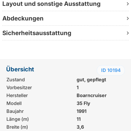
Layout und sonstige Ausstattung
Kontaktieren Sie uns direkt unter +49 30 1236 9595
(persönlich erreichbar, ohne Warteschleife, direkt beim
Abdeckungen
Berater)
Weitere Informationen:
Sicherheitsausstattung
www.yachtundboot.de/a/10194
Übersicht
ID 10194
Zustand
gut, gepflegt
Vorbesitzer
1
Hersteller
Boarncruiser
Modell
35 Fly
Baujahr
1991
Länge (m)
11
Breite (m)
3,6